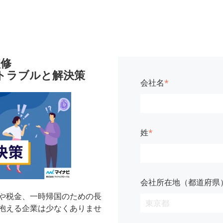
監修
トラブルと解決策
会社名
*
姓
*
会社所在地（都道府県
や税金、一時帰国のための長
抱える企業は少なくありませ